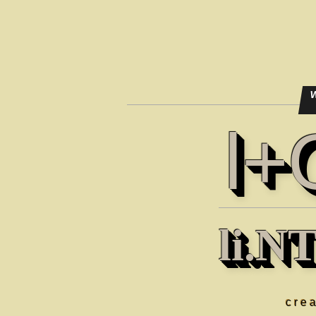
l
li.N
cre